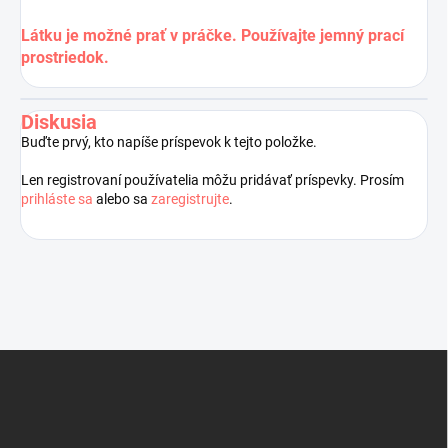
Látku je možné prať v práčke. Používajte jemný prací
prostriedok.
Diskusia
Buďte prvý, kto napíše príspevok k tejto položke.
Len registrovaní používatelia môžu pridávať príspevky. Prosím
prihláste sa
alebo sa
zaregistrujte
.
Z
á
p
ä