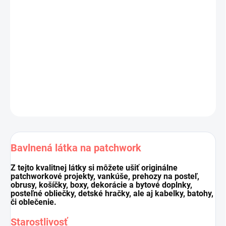
Materiál:
100 % bavlna
Šírka látky:
110 cm
Gramáž:
145g/m2
Cena je za 10 cm (10 cm = 1 ks).
Pri nákupe viacej kusov dodávame látku vcelku.
DETAILNÉ INFORMÁCIE
OPÝTAŤ SA
STRÁŽIŤ
Uložiť
Bavlnená látka na patchwork
Z tejto kvalitnej látky si môžete ušiť originálne
patchworkové projekty, vankúše, prehozy na posteľ,
obrusy, košíčky, boxy, dekorácie a bytové doplnky,
posteľné obliečky, detské hračky, ale aj kabelky, batohy,
či oblečenie.
Starostlivosť