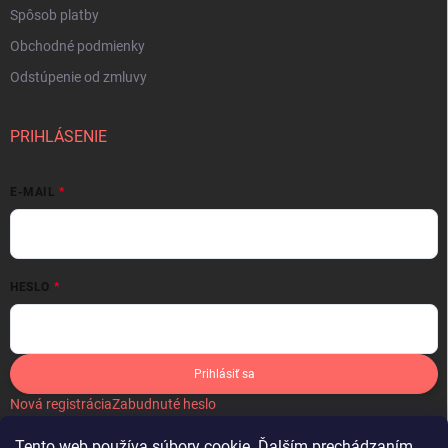
Spôsob platby
Obchodné podmienky
Odstúpenie od zmluvy
PRIHLÁSENIE
E-MAIL
HESLO
Prihlásiť sa
Nová registrácia
Zabudnuté heslo
Tento web používa súbory cookie. Ďalším prechádzaním