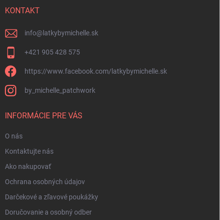
t
i
KONTAKT
e
info
@
latkybymichelle.sk
+421 905 428 575
https://www.facebook.com/latkybymichelle.sk
by_michelle_patchwork
INFORMÁCIE PRE VÁS
O nás
Kontaktujte nás
Ako nakupovať
Ochrana osobných údajov
Darčekové a zľavové poukážky
Doručovanie a osobný odber