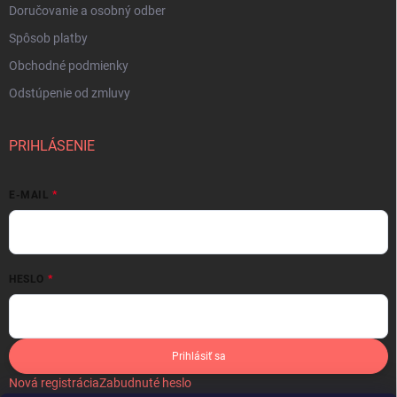
Doručovanie a osobný odber
Spôsob platby
Obchodné podmienky
Odstúpenie od zmluvy
PRIHLÁSENIE
E-MAIL
HESLO
Prihlásiť sa
Nová registrácia
Zabudnuté heslo