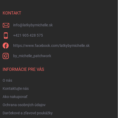
ä
t
i
KONTAKT
e
info
@
latkybymichelle.sk
+421 905 428 575
https://www.facebook.com/latkybymichelle.sk
by_michelle_patchwork
INFORMÁCIE PRE VÁS
O nás
Kontaktujte nás
Ako nakupovať
Ochrana osobných údajov
Darčekové a zľavové poukážky