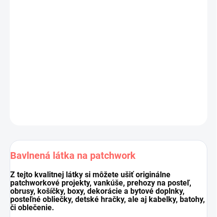
Výrobca:
Stof, kolekcia
QUILTERS SHADOW
Materiál:
100 % bavlna
Šírka látky:
110 cm
Gramáž:
145g/m2
Cena je za 10 cm (10 cm = 1 ks).
Pri nákupe viacej kusov dodávame látku vcelku.
DETAILNÉ INFORMÁCIE
OPÝTAŤ SA
STRÁŽIŤ
Uložiť
Bavlnená látka na patchwork
Z tejto kvalitnej látky si môžete ušiť originálne
patchworkové projekty, vankúše, prehozy na posteľ,
obrusy, košíčky, boxy, dekorácie a bytové doplnky,
posteľné obliečky, detské hračky, ale aj kabelky, batohy,
či oblečenie.