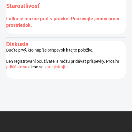
Starostlivosť
Látku je možné prať v práčke. Používajte jemný prací
prostriedok.
Diskusia
Buďte prvý, kto napíše príspevok k tejto položke.
Len registrovaní používatelia môžu pridávať príspevky. Prosím
prihláste sa
alebo sa
zaregistrujte
.
Z
á
p