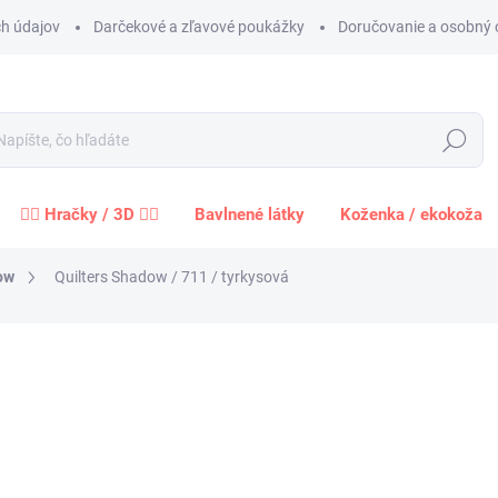
h údajov
Darčekové a zľavové poukážky
Doručovanie a osobný 
Hľadať
🧍‍♀️ Hračky / 3D 🧍‍♂️
Bavlnené látky
Koženka / ekokoža
ow
Quilters Shadow / 711 / tyrkysová
Neohodnotené
Podrobnosti hodnotenia
ZNAČKA:
STOF
1,2
1,02 
Jednot
cena:
−