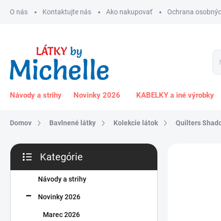
Prejsť
O nás
Kontaktujte nás
Ako nakupovať
Ochrana osobnýc
na
obsah
Návody a strihy
Novinky 2026
KABELKY a iné výrobky
Domov
Bavlnené látky
Kolekcie látok
Quilters Shad
B
Kategórie
o
Preskočiť
č
kategórie
n
Návody a strihy
ý
Novinky 2026
p
a
Marec 2026