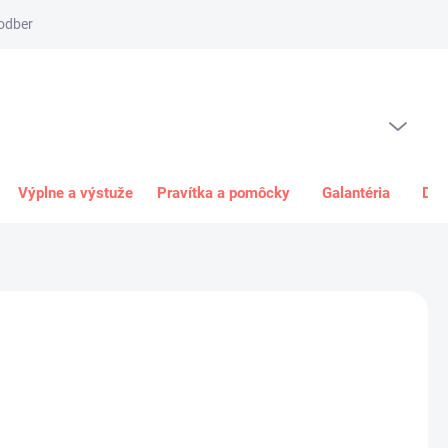
odber
Spôsob platby
Obchodné podmienky
Odstúpenie od 
PRÁZDNY KOŠÍK
NÁKUPNÝ
KOŠÍK
Výplne a výstuže
Pravítka a pomôcky
Galantéria
Dar
6 €
€ bez DPH
ková
+
Pridať do košíka