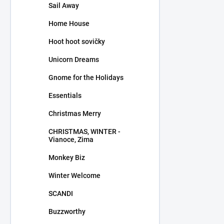
Sail Away
Home House
Hoot hoot sovičky
Unicorn Dreams
Gnome for the Holidays
Essentials
Christmas Merry
CHRISTMAS, WINTER -
Vianoce, Zima
Monkey Biz
Winter Welcome
SCANDI
Buzzworthy