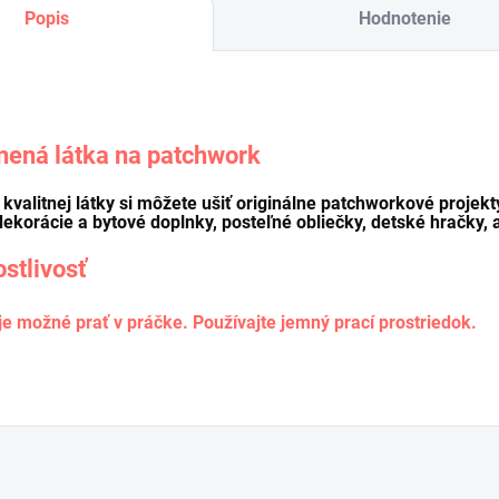
Popis
Hodnotenie
nená látka na patchwork
o kvalitnej látky si môžete ušiť originálne patchworkové projekt
dekorácie a bytové doplnky, posteľné obliečky, detské hračky, a
ostlivosť
je možné prať v práčke. Používajte jemný prací prostriedok.