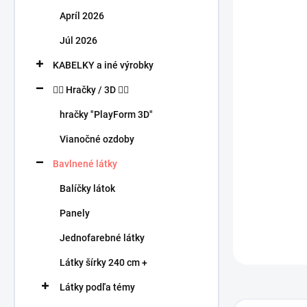
n
Apríl 2026
e
l
Júl 2026
KABELKY a iné výrobky
🧍‍♀️ Hračky / 3D 🧍‍♂️
hračky "PlayForm 3D"
Vianočné ozdoby
Bavlnené látky
Balíčky látok
Panely
Jednofarebné látky
Látky šírky 240 cm +
Látky podľa témy