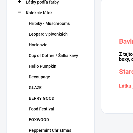
Látky podľa farby
Kolekcie látok
Hríbiky - Muschrooms
Leopard v pivonkách
Bavl
Hortenzie
Z tejt
Cup of Coffee / Šálka kávy
boxy, 
Hello Pumpkin
Star
Decoupage
Látku 
GLAZE
BERRY GOOD
Food Festival
FOXWOOD
Peppermint Christmas