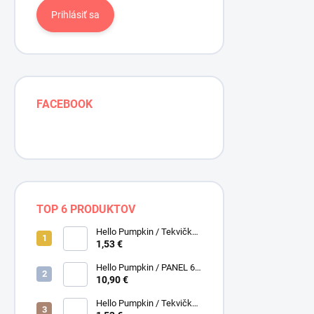
Prihlásiť sa
FACEBOOK
TOP 6 PRODUKTOV
Hello Pumpkin / Tekvičky /
Smotanová / Cream /
1,53 €
Henry Glass
Hello Pumpkin / PANEL 6
obrázkov / Henry Glass
10,90 €
Hello Pumpkin / Tekvičky /