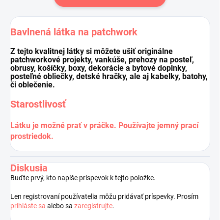
Bavlnená látka na patchwork
Z tejto kvalitnej látky si môžete ušiť originálne
patchworkové projekty, vankúše, prehozy na posteľ,
obrusy, košíčky, boxy, dekorácie a bytové doplnky,
posteľné obliečky, detské hračky, ale aj kabelky, batohy,
či oblečenie.
Starostlivosť
Látku je možné prať v práčke. Používajte jemný prací
prostriedok.
Diskusia
Buďte prvý, kto napíše príspevok k tejto položke.
Len registrovaní používatelia môžu pridávať príspevky. Prosím
prihláste sa
alebo sa
zaregistrujte
.