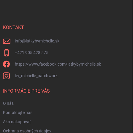
á
p
ä
t
i
KONTAKT
e
info
@
latkybymichelle.sk
+421 905 428 575
https://www.facebook.com/latkybymichelle.sk
by_michelle_patchwork
INFORMÁCIE PRE VÁS
O nás
Kontaktujte nás
Ako nakupovať
Ochrana osobných údajov