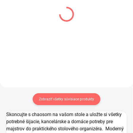
SKLADOM
SKLADOM
(1 KS)
(2 KS)
Nožnice krajčírske 8" KAI
Kruhový rezač OLFA
RTY-2/DX Deluxe
19,80 €
25,90 €
16,10 € bez DPH
21,06 € bez DPH
Do košíka
Do košíka
Zobraziť všetky súvisiace produkty
Skoncujte s chaosom na vašom stole a uložte si všetky
potrebné šijacie, kancelárske a domáce potreby pre
majstrov do praktického stolového organizéra. Moderný