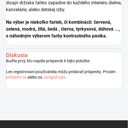
dizajn držiaka ľahko zapadne do každého interiéru dielne,
kancelárie, alebo detskej izby.
Na výber je niekoľko farieb, či kombinácií: červená,
zelená, modrá, žltá, šedá , čierna, tyrkysová, dúhová ...,
s náhodným výberom farby kontrastného pásika.
Diskusia
Buďte prvý, kto napíše príspevok k tejto položke.
Len registrovaní používatelia môžu pridávať príspevky. Prosím
prihláste sa
alebo sa
zaregistrujte
.
Z