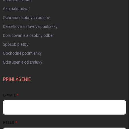
Ako nakupovať
Ochrana osobných údajov
Darčekové a zľavové poukážky
Doručovanie a osobný odber
Spôsob platby
Obchodné podmienky
Odstúpenie od zmluvy
PRIHLÁSENIE
E-MAIL
HESLO