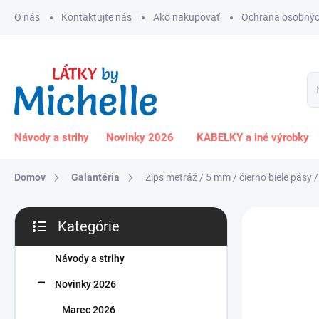
Prejsť
O nás
Kontaktujte nás
Ako nakupovať
Ochrana osobnýc
na
obsah
Návody a strihy
Novinky 2026
KABELKY a iné výrobky
Domov
Galantéria
Zips metráž / 5 mm / čierno biele pásy /
B
Kategórie
o
Preskočiť
č
kategórie
n
Návody a strihy
ý
Novinky 2026
p
a
Marec 2026