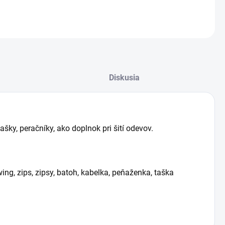
OPÝTAŤ SA
STRÁŽIŤ
žiť
Diskusia
šky, peračníky, ako doplnok pri šití odevov.
ng, zips, zipsy, batoh, kabelka, peňaženka, taška