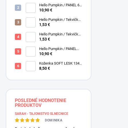
Henry Glass
Hello Pumpkin / PANEL 6
obrázkov / Henry Glass
10,90 €
Hello Pumpkin / Tekvičky /
Hnedá tmavá / Brown /
1,53 €
Henry Glass
Hello Pumpkin / Tekvičky -
Oriešky / Taupe / Hnedá /
1,53 €
Henry Glass
Hello Pumpkin / PANEL
veľký / Henry Glass
10,90 €
Koženka SOFT LESK 134
ZLATOBYĽ, žltá - zlatá,
8,50 €
POSLEDNÉ HODNOTENIE
PRODUKTOV
SARAH - TAJOMSTVO SLNEČNICE
DOMINIKA