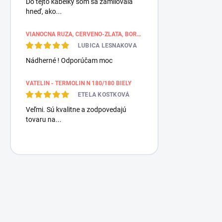
Do tejto kabelky som sa zamilovala
hneď, ako...
VIANOČNÁ RUŽA, ČERVENO-ZLATÁ, BORDÚROVÉ PÁSY
LUBICA LESNAKOVA
Nádherné ! Odporúčam moc
VATELIN - TERMOLIN N 180/180 BIELY
ETELA KOSTKOVÁ
Veľmi. Sú kvalitne a zodpovedajú
tovaru na...