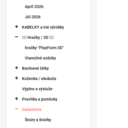
n
Apríl 2026
e
l
Júl 2026
KABELKY a iné výrobky
🧍‍♀️ Hračky / 3D 🧍‍♂️
hračky "PlayForm 3D"
Vianočné ozdoby
Bavlnené látky
Koženka / ekokoža
Výplne a výstuže
Pravítka a pomôcky
Galantéria
Šnúry a šnúrky