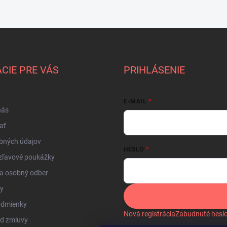
CIE PRE VÁS
PRIHLÁSENIE
E-MAIL
nás
ať
bných údajov
HESLO
zľavové poukážky
a osobný odber
by
odmienky
Nová registrácia
Zabudnuté hesl
od zmluvy