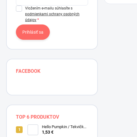
Vložením e-mailu súhlasíte s
podmienkami ochrany osobných
údajov
Prihlásiť sa
FACEBOOK
TOP 6 PRODUKTOV
Hello Pumpkin / Tekvičky /
Smotanová / Cream /
1,53 €