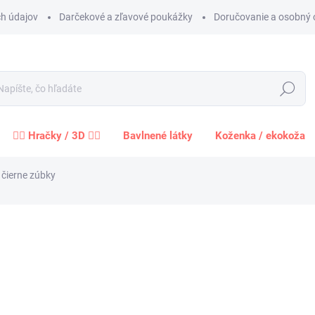
h údajov
Darčekové a zľavové poukážky
Doručovanie a osobný 
Hľadať
🧍‍♀️ Hračky / 3D 🧍‍♂️
Bavlnené látky
Koženka / ekokoža
 čierne zúbky
Neohodnotené
Podrobnosti hodnotenia
3,2
2,36 
Jednot
cena:
−