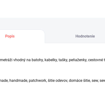
Ulo
Popis
Hodnotenie
 metráži vhodný na batohy, kabelky, tašky, peňaženky, cestovné ta
ade, handmade, patchwork, šitie odevov, domáce šitie, sew, sewi