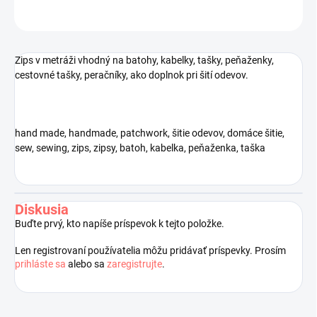
OPÝTAŤ SA
STRÁŽIŤ
Uložiť
Zips v metráži vhodný na batohy, kabelky, tašky, peňaženky,
cestovné tašky, peračníky, ako doplnok pri šití odevov.
hand made, handmade, patchwork, šitie odevov, domáce šitie,
sew, sewing, zips, zipsy, batoh, kabelka, peňaženka, taška
Diskusia
Buďte prvý, kto napíše príspevok k tejto položke.
Len registrovaní používatelia môžu pridávať príspevky. Prosím
prihláste sa
alebo sa
zaregistrujte
.