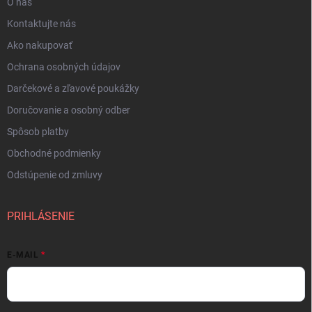
O nás
Kontaktujte nás
Ako nakupovať
Ochrana osobných údajov
Darčekové a zľavové poukážky
Doručovanie a osobný odber
Spôsob platby
Obchodné podmienky
Odstúpenie od zmluvy
PRIHLÁSENIE
E-MAIL