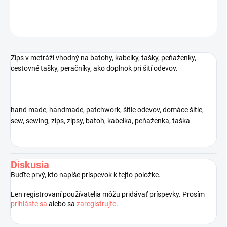
OPÝTAŤ SA
STRÁŽIŤ
Uložiť
Zips v metráži vhodný na batohy, kabelky, tašky, peňaženky,
cestovné tašky, peračníky, ako doplnok pri šití odevov.
hand made, handmade, patchwork, šitie odevov, domáce šitie,
sew, sewing, zips, zipsy, batoh, kabelka, peňaženka, taška
Diskusia
Buďte prvý, kto napíše príspevok k tejto položke.
Len registrovaní používatelia môžu pridávať príspevky. Prosím
prihláste sa
alebo sa
zaregistrujte
.