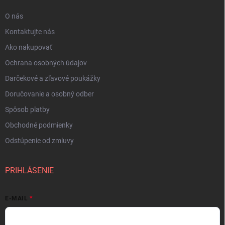
O nás
Kontaktujte nás
Ako nakupovať
Ochrana osobných údajov
Darčekové a zľavové poukážky
Doručovanie a osobný odber
Spôsob platby
Obchodné podmienky
Odstúpenie od zmluvy
PRIHLÁSENIE
E-MAIL