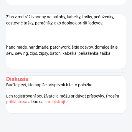
Zips v metráži vhodný na batohy, kabelky, tašky, peňaženky,
cestovné tašky, peračníky, ako doplnok pri šití odevov.
hand made, handmade, patchwork, šitie odevov, domáce šitie,
sew, sewing, zips, zipsy, batoh, kabelka, peňaženka, taška
Diskusia
Buďte prvý, kto napíše príspevok k tejto položke.
Len registrovaní používatelia môžu pridávať príspevky. Prosím
prihláste sa
alebo sa
zaregistrujte
.