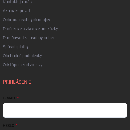
Kontaktujte nás
Ako nakupovať
Ochrana osobných údajov
Darčekové a zľavové poukážky
Doručovanie a osobný odber
Spôsob platby
Obchodné podmienky
Odstúpenie od zmluvy
PRIHLÁSENIE
E-MAIL
HESLO