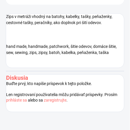
Zips v metráži vhodný na batohy, kabelky, tašky, peňaženky,
cestovné tašky, peračníky, ako doplnok pri šití odevov.
hand made, handmade, patchwork, šitie odevov, domáce šitie,
sew, sewing, zips, zipsy, batoh, kabelka, peňaženka, taška
Diskusia
Buďte prvý, kto napíše príspevok k tejto položke.
Len registrovaní používatelia môžu pridávať príspevky. Prosím
prihláste sa
alebo sa
zaregistrujte
.