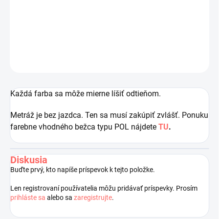
Návin:
5 m
Cena je za jeden meter.
DETAILNÉ INFORMÁCIE
OPÝTAŤ SA
STRÁŽIŤ
Uložiť
Každá farba sa môže mierne líšiť odtieňom.
Metráž je bez jazdca. Ten sa musí zakúpiť zvlášť. Ponuku
farebne vhodného bežca typu POL nájdete
TU
.
Diskusia
Buďte prvý, kto napíše príspevok k tejto položke.
Len registrovaní používatelia môžu pridávať príspevky. Prosím
prihláste sa
alebo sa
zaregistrujte
.