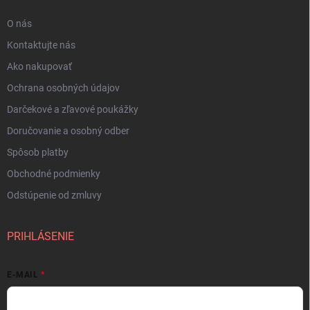
O nás
Kontaktujte nás
Ako nakupovať
Ochrana osobných údajov
Darčekové a zľavové poukážky
Doručovanie a osobný odber
Spôsob platby
Obchodné podmienky
Odstúpenie od zmluvy
PRIHLÁSENIE
E-MAIL