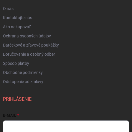
O nás
Kontaktujte nás
Ako nakupovať
Ochrana osobných údajov
Darčekové a zľavové poukážky
Doručovanie a osobný odber
Spôsob platby
Obchodné podmienky
Odstúpenie od zmluvy
PRIHLÁSENIE
E-MAIL