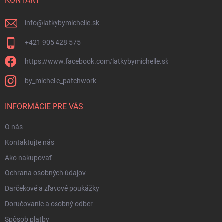
i
KONTAKT
e
info
@
latkybymichelle.sk
+421 905 428 575
https://www.facebook.com/latkybymichelle.sk
by_michelle_patchwork
INFORMÁCIE PRE VÁS
O nás
Kontaktujte nás
Ako nakupovať
Ochrana osobných údajov
Darčekové a zľavové poukážky
Doručovanie a osobný odber
Spôsob platby