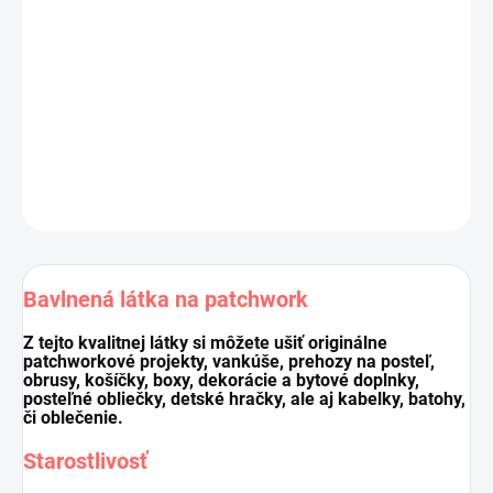
Výrobca:
Quilting Treasures, kolekcia
FUSION
Materiál:
100 % bavlna
Šírka látky:
110 cm
Cena je za 10 cm (10 cm = 1 ks).
Pri nákupe viacej kusov dodávame látku vcelku.
DETAILNÉ INFORMÁCIE
OPÝTAŤ SA
STRÁŽIŤ
Uložiť
Bavlnená látka na patchwork
Z tejto kvalitnej látky si môžete ušiť originálne
patchworkové projekty, vankúše, prehozy na posteľ,
obrusy, košíčky, boxy, dekorácie a bytové doplnky,
posteľné obliečky, detské hračky, ale aj kabelky, batohy,
či oblečenie.
Starostlivosť