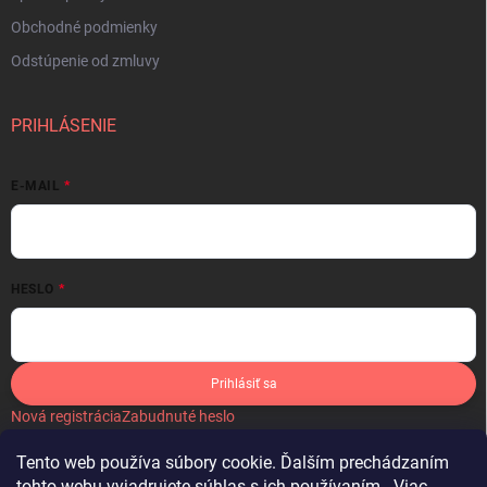
Obchodné podmienky
Odstúpenie od zmluvy
PRIHLÁSENIE
E-MAIL
HESLO
Prihlásiť sa
Nová registrácia
Zabudnuté heslo
Tento web používa súbory cookie. Ďalším prechádzaním
tohto webu vyjadrujete súhlas s ich používaním.. Viac