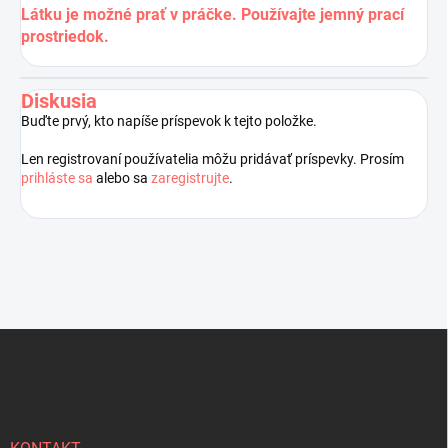
Látku je možné prať v práčke. Používajte jemný prací
prostriedok.
Diskusia
Buďte prvý, kto napíše príspevok k tejto položke.
Len registrovaní používatelia môžu pridávať príspevky. Prosím
prihláste sa
alebo sa
zaregistrujte
.
Z
á
p
ä
t