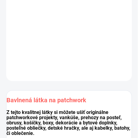
Výrobca:
Makower UK, kolekcia GLAZE
Materiál:
100 % bavlna
Šírka látky:
113 cm
Gramáž:
143g/m2
Cena je za 10 cm (10 cm = 1 ks).
Pri nákupe viacej kusov dodávame látku vcelku.
DETAILNÉ INFORMÁCIE
OPÝTAŤ SA
STRÁŽIŤ
Uložiť
Bavlnená látka na patchwork
Z tejto kvalitnej látky si môžete ušiť originálne
patchworkové projekty, vankúše, prehozy na posteľ,
obrusy, košíčky, boxy, dekorácie a bytové doplnky,
posteľné obliečky, detské hračky, ale aj kabelky, batohy,
či oblečenie.