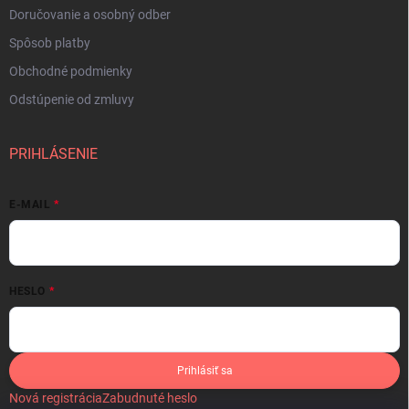
Doručovanie a osobný odber
Spôsob platby
Obchodné podmienky
Odstúpenie od zmluvy
PRIHLÁSENIE
E-MAIL
HESLO
Prihlásiť sa
Nová registrácia
Zabudnuté heslo