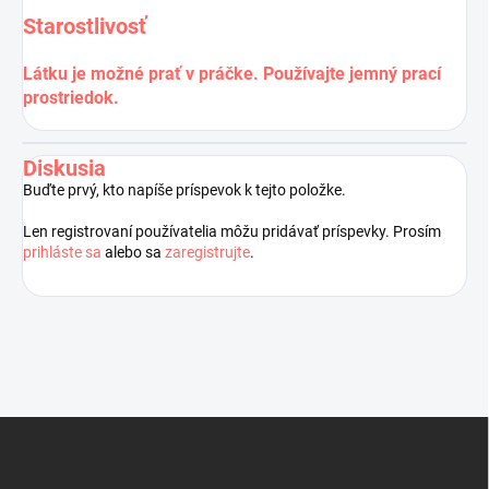
Starostlivosť
Látku je možné prať v práčke. Používajte jemný prací
prostriedok.
Diskusia
Buďte prvý, kto napíše príspevok k tejto položke.
Len registrovaní používatelia môžu pridávať príspevky. Prosím
prihláste sa
alebo sa
zaregistrujte
.
Z
á
p