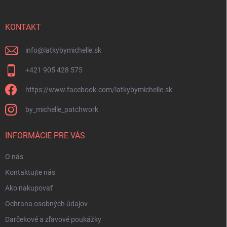
ä
t
i
KONTAKT
e
info
@
latkybymichelle.sk
+421 905 428 575
https://www.facebook.com/latkybymichelle.sk
by_michelle_patchwork
INFORMÁCIE PRE VÁS
O nás
Kontaktujte nás
Ako nakupovať
Ochrana osobných údajov
Darčekové a zľavové poukážky