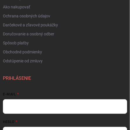
Ako nakupovať
Ochrana osobných údajov
Darčekové a zľavové poukážky
Doručovanie a osobný odber
Spôsob platby
Obchodné podmienky
Odstúpenie od zmluvy
PRIHLÁSENIE
E-MAIL
HESLO