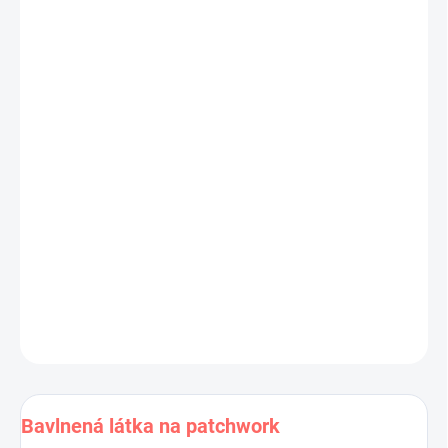
Jednotková
cena:
−
+
Pridať do košíka
Vianočná
bavlnená látka nielen na patchwork.
Výrobca:
Kolekcia:
Materiál:
100 % bavlna
Šírka látky:
110 cm
Cena je za 10 cm (10 cm = 1 ks).
Pri nákupe viacej kusov dodávame látku vcelku.
DETAILNÉ INFORMÁCIE
OPÝTAŤ SA
STRÁŽIŤ
Uložiť
Bavlnená látka na patchwork